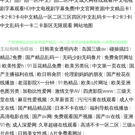
中文产品产品一区|中文产品二区|中文成人网在线观看|中文电视
剧字幕观看HD|中文电视剧字幕免费|中文官网资源|中文精品卡1
www中文字幕 91狼友聚导航 九一破译版 91大神唐伯虎合集 无码高清三区
卡2卡3卡4|中文精品一区二区三区四区|中文乱码卡一卡2卡3卡|
蜜桃视频comwww 九九99国产香蕉视频 97在线亚洲尤物 亚洲国产综合网 国
中文乱码卡一卡二卡新区无限观看
网站地图
国产精品久久精 狼人伊人aV 男女床上片免费 91女生视频 熟女91 国产精品
产欧洲精品在线 欧美国产精品一区二区 欧美在线免费视频 AV免费在线观看
国产专区国产 久九久九久 女生扣逼视频 国产污片91视频 日本高清免费电影
主站蜘蛛池模板：
日韩美女透明内衣
|
岛国三级av
|
碰操搞曰
|
91中文网在线 蜜桃视频在玩播放 91美女视频在线观 五月天性 传媒视频传媒
精品2免费
|
国产精品乱码一
|
无码少妇无码鲁片
|
免费肏屄网址
一区二区 日韩美欧 爱爱精品 一区福利视频导航 精品无码成人无码专区 ts人
|
欧美性爱h
|
91豆花精品免费
|
欧美另类玩
|
中文第一页在线
|
国
美女做91 性生活黄色片图片 黄色小网站秘密入口 色色小网站 日本三级性
妖后入 韩国有码91 麻豆成人精品国产免费 91精品一卡二卡 四虎成人影音 福
产主播福利在线
|
欧日韩肏屄
|
伦理剧妈妈的朋友
|
国产校花在
线播放
|
老湿影院X一分钟
|
91热精品
|
欧美α片网址
|
欧美亚洲
www中文字幕 91狼友聚导航 九一破译版 91大神唐伯虎合集 无码高清三区
利久久香蕉 阿V不卡的在线视频 麻豆精品在线 91擦入内射 51AV视频网站 黄
色图另类
|
加勒比性爱网
|
激情文学AV
|
四虎影院www
|
三级天
堂在线
|
麻豆性爱视频
|
久草新首页
|
污污污黄在线观看
|
成人中
国产精品久久精 狼人伊人aV 男女床上片免费 91女生视频 熟女91 国产精品
色片子免费看的视频 69国产亚洲视频 日韩视频在线播放 含羞草院网站在线
文在线
|
国产精品精品国
|
日本不卡在线0
|
福利导航在线播放
|
国产专区国产 久九久九久 女生扣逼视频 国产污片91视频 日本高清免费电影
高清电影在线
|
国产av网
|
免费观看国产视频
|
国产αv在线
|
亚洲
视频 桃色色网址 人妖女同 91最新资源在线 超碰人人少妇丝袜 久久嫩草精品
91色
|
成人深爱网
|
久草超碰在线观看
|
高清不卡一区二区
|
三级a
一区二区 日韩美欧 爱爱精品 一区福利视频导航 精品无码成人无码专区 ts人
片在线
|
日韩美女性感
|
A片免费看网址
|
二区 91艹com 日韩无码人妻不卡网站 豆花免费观看吃瓜网址 大奶日日日 欧