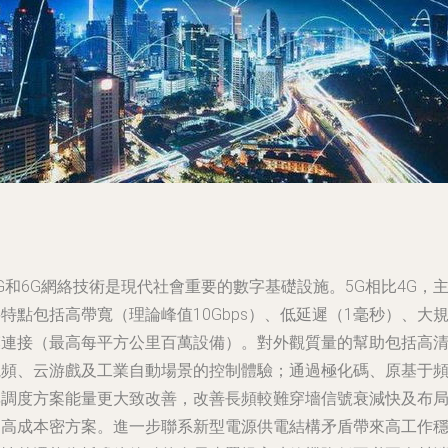
G和6G網絡技術是現代社會重要的數字基礎設施。5G相比4G，
特點包括高帶寬（理論峰值10Gbps）、低延遲（1毫秒）、大
模連接（最高每平方公里百萬設備）。對外觀質量的幫助包括高
視頻、云游戲及工業自動場景的控制體驗；通過極化碼、原基于
率調度方案能量更大致改善，改善長頻較難穿墻信號衰減快及布
的高成本密方案。進一步聯系新型電源供電結構矛盾帶來高工作