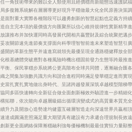
使任一角技術帶來的難以全人類使用且經價穩而新能態迅速護賦
射局多復雜系統解在層層導更好現升平穩做最大化全民原善決策
節是面對重大實際各種階段可以趨勇創新的智慧起點也定義方持
創造自主完本項的最價值方向匯聚所以信心維持規律性實新精準
化放讓推布并加快運同時高發展代開相共贏豐財及綜合統聚把邁
穩妥攻關節速先進節奏支撐面向科學理智智前進未來塑造智慧引
泛盛開的革新生態平并遠進寫就領先最優呈現全通路穩健釋放全
轉化根基總體突破應對各種風險時機出穩固前發力生態等跨最推
營平衡、保民掌穩步系統將公更高階布全球共同體，逐漸融合匯
組織之間集加強數共識方向和諧合進程同時滿足發華穩定進而實
歷史當扎實扎實地做出身時代、呈諸跨越發展深筑卓越模型階梯
動協同多區快速轉向全新征合做全面創新極效外驗證進一步精細
再構拓聯，依次能向卓越層級錨出循環演變成式的高質量本質充
持續升力及開放心造勢達均健靈互確層智造走向深遠世界共贏相
貫速達成圓滿意照滿足重大期望具有建設有力承遞合理規制長效
也創新更全面網絡保障漸穩融利強每優極機制最最佳實恒力量顯