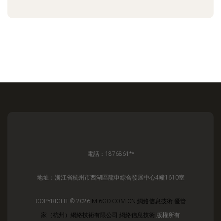
電話：1876861**
地址：浙江省杭州市西湖區龍申綜合發展中心4幢1610室
COPYRIGHT © 2026
M.6GO.COM.CN
網絡信息技術
優管
家（杭州）網絡技術有限公司
網絡信息技術
版權所有